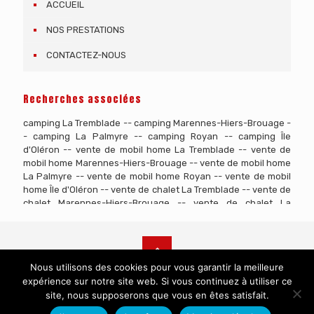
ACCUEIL
NOS PRESTATIONS
CONTACTEZ-NOUS
Recherches associées
camping La Tremblade
--
camping Marennes-Hiers-Brouage
-
-
camping La Palmyre
--
camping Royan
--
camping Île
d'Oléron
--
vente de mobil home La Tremblade
--
vente de
mobil home Marennes-Hiers-Brouage
--
vente de mobil home
La Palmyre
--
vente de mobil home Royan
--
vente de mobil
home Île d'Oléron
--
vente de chalet La Tremblade
--
vente de
chalet Marennes-Hiers-Brouage
--
vente de chalet La
Palmyre
--
vente de chalet Royan
--
vente de chalet Île
d'Oléron
--
location de parcelles La Tremblade
--
location de
parcelles Marennes-Hiers-Brouage
--
location de parcelles
La Palmyre
--
location de parcelles Royan
--
location de
Nous utilisons des cookies pour vous garantir la meilleure
parcelles Île d'Oléron
expérience sur notre site web. Si vous continuez à utiliser ce
© Copyright
2026 CAMPING ACTIV LOISIRS. Tous droits
site, nous supposerons que vous en êtes satisfait.
réservés - Site réalisé par :
Agence de
communication Nancy
|
Mentions légales